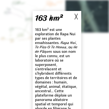
163 km²
╳
163 km² est une
exploration de Rapa Nui
par ses plantes
envahissantes.
Rapa Nui
,
Te Pito O Te Henua
, ou
Ile
de Pâques
sous son nom
le plus connu, est un
laboratoire où se
superposent,
s’entrelacent et
s’hybrident différents
types de territoires et de
domaines : humain,
végétal, animal, étatique,
ancestral… Cette
plateforme déploie un
panorama aléatoire
spatial et temporel qui
aborde en filigrane la