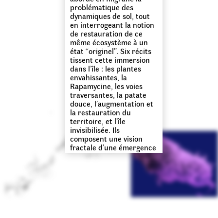
problématique des
dynamiques de sol, tout
en interrogeant la notion
de restauration de ce
même écosystème à un
état “originel”. Six récits
tissent cette immersion
dans l’île : les plantes
envahissantes, la
Rapamycine, les voies
traversantes, la patate
douce, l’augmentation et
la restauration du
territoire, et l’île
invisibilisée. Ils
composent une vision
fractale d’une émergence
de terre au beau milieu
du Pacifique télescope
ainsi passé, présent et
futurs spéculés.
Ce projet prolonge une
recherche sur le végétal
et l’île initiée par Astrid
de la Chapelle et avec la