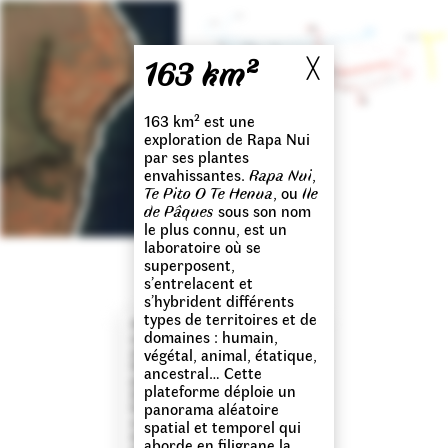
163 km²
╳
163 km² est une
exploration de Rapa Nui
par ses plantes
envahissantes.
Rapa Nui
,
Te Pito O Te Henua
, ou
Ile
de Pâques
sous son nom
le plus connu, est un
laboratoire où se
superposent,
s’entrelacent et
s’hybrident différents
types de territoires et de
Avant que l’île soit convertie en
domaines : humain,
un pâturage géant, ces
arthropodes vivaient dans la
végétal, animal, étatique,
litière foliaire et dans le sol. Ils
ancestral… Cette
participaient à la décomposition
plateforme déploie un
des végétaux autochtones et à la
panorama aléatoire
formation du sol. La conversion
a fait disparaître leur habitat, les
spatial et temporel qui
espèces auxquelles ils s’étaient
aborde en filigrane la