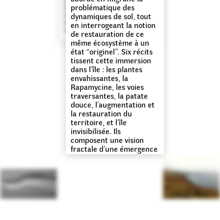
associés. Les grottes
problématique des
constituent des zones tampon
où se rencontrent des habitats
dynamiques de sol, tout
qui ont disparus par ailleurs.
↝
en interrogeant la notion
de restauration de ce
même écosystème à un
état “originel”. Six récits
tissent cette immersion
dans l’île : les plantes
envahissantes, la
Rapamycine, les voies
traversantes, la patate
douce, l’augmentation et
la restauration du
territoire, et l’île
invisibilisée. Ils
composent une vision
fractale d’une émergence
de terre au beau milieu
du Pacifique télescope
ainsi passé, présent et
futurs spéculés.
Ce projet prolonge une
recherche sur le végétal
et l’île initiée par Astrid
de la Chapelle et avec la