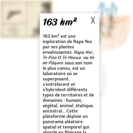
163 km²
╳
163 km² est une
exploration de Rapa Nui
par ses plantes
envahissantes.
Rapa Nui
,
Te Pito O Te Henua
, ou
Ile
de Pâques
sous son nom
le plus connu, est un
Quel récit souhaitons-nous
laboratoire où se
croire ? Quel récit nous est
utile ? Quelles sont les
superposent,
conséquences de ce récit ?
↝
s’entrelacent et
s’hybrident différents
types de territoires et de
domaines : humain,
végétal, animal, étatique,
ancestral… Cette
plateforme déploie un
panorama aléatoire
spatial et temporel qui
aborde en filigrane la