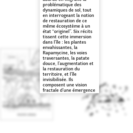
problématique des
dynamiques de sol, tout
en interrogeant la notion
de restauration de ce
même écosystème à un
état “originel”. Six récits
tissent cette immersion
dans l’île : les plantes
envahissantes, la
Rapamycine, les voies
traversantes, la patate
douce, l’augmentation et
la restauration du
territoire, et l’île
invisibilisée. Ils
composent une vision
fractale d’une émergence
de terre au beau milieu
du Pacifique télescope
ainsi passé, présent et
futurs spéculés.
Ce projet prolonge une
recherche sur le végétal
et l’île initiée par Astrid
de la Chapelle et avec la