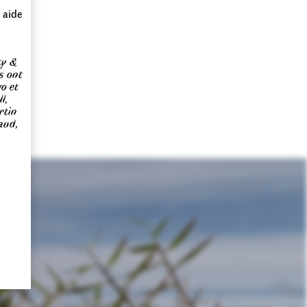
 aide
ty &
s ont
go et
l,
rtin
aud,