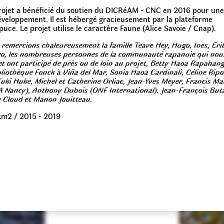
rojet a bénéficié du soutien du DICRéAM - CNC en 2016 pour une
éveloppement. Il est hébergé gracieusement par la plateforme
uce. Le projet utilise le caractère Faune (Alice Savoie / Cnap).
remercions chaleureusement la famille Teave Hey, Hugo, Ines, Eri
ro, les nombreuses personnes de la communauté rapanuie qui nou
et ont participé de près ou de loin au projet, Betty Haoa Rapahan
bliothèque Fonck à Viña del Mar, Sonia Haoa Cardinali, Céline Ripol
Tuki Huke, Michel et Catherine Orliac, Jean-Yves Meyer, Francis Ma
A Nancy), Anthony Dubois (ONF International), Jean-François But
e Cloud et Manon Jouitteau.
km2 / 2015 - 2019