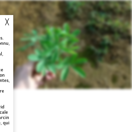
╳
s.
onnu,
l,
ce
ion
antes,
e
rre
rid
cale
arcin
, qui