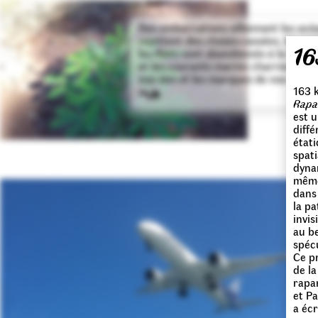
Des embarcations sillonnant les océ
rejettent des choses cassées, les co
16
les filets sont abandonnés à la mer, l
et les courants marins charrient les
nos vies et les marques de nos indust
↝
163 
Rapa
est u
diffé
état
spati
dynam
même 
dans 
la pa
invis
au be
spéc
Ce pr
de la
rapa
et Pa
a écr