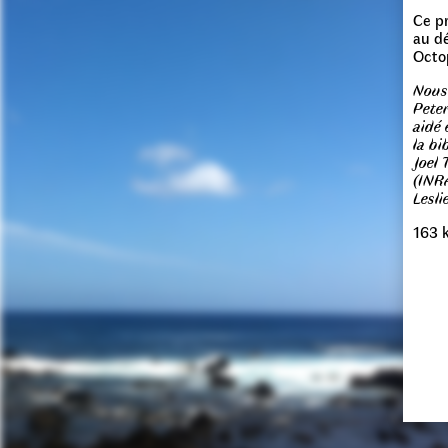
Ce p
au d
Octop
Nous 
Pete
aidé 
la bi
Joel 
(INR
Lesli
163 