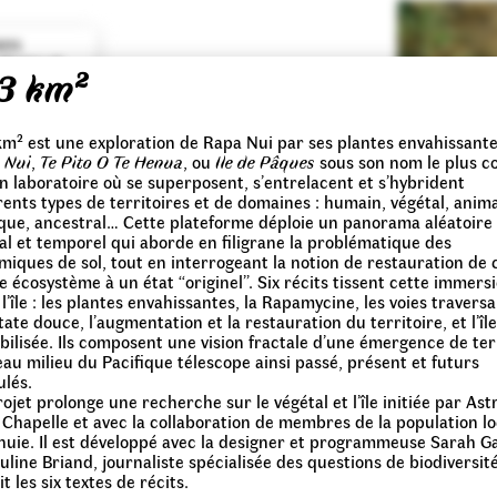
ans
rdages et
3 km²
es fleuves
 bribes de
ries.
km² est une exploration de Rapa Nui par ses plantes envahissante
 Nui
,
Te Pito O Te Henua
, ou
Ile de Pâques
sous son nom le plus c
n laboratoire où se superposent, s’entrelacent et s’hybrident
rents types de territoires et de domaines : humain, végétal, anima
ique, ancestral… Cette plateforme déploie un panorama aléatoire
al et temporel qui aborde en filigrane la problématique des
iques de sol, tout en interrogeant la notion de restauration de 
écosystème à un état “originel”. Six récits tissent cette immers
l’île : les plantes envahissantes, la Rapamycine, les voies travers
tate douce, l’augmentation et la restauration du territoire, et l’îl
ibilisée. Ils composent une vision fractale d’une émergence de te
au milieu du Pacifique télescope ainsi passé, présent et futurs
ulés.
ojet prolonge une recherche sur le végétal et l’île initiée par Ast
 Chapelle et avec la collaboration de membres de la population lo
nuie. Il est développé avec la designer et programmeuse Sarah G
uline Briand, journaliste spécialisée des questions de biodiversité
it les six textes de récits.