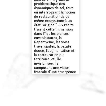
problématique des
dynamiques de sol, tout
en interrogeant la notion
de restauration de ce
même écosystème à un
état “originel”. Six récits
tissent cette immersion
dans l’île : les plantes
envahissantes, la
Rapamycine, les voies
traversantes, la patate
douce, l’augmentation et
la restauration du
territoire, et l’île
invisibilisée. Ils
composent une vision
fractale d’une émergence
de terre au beau milieu
du Pacifique télescope
ainsi passé, présent et
futurs spéculés.
Ce projet prolonge une
recherche sur le végétal
et l’île initiée par Astrid
de la Chapelle et avec la