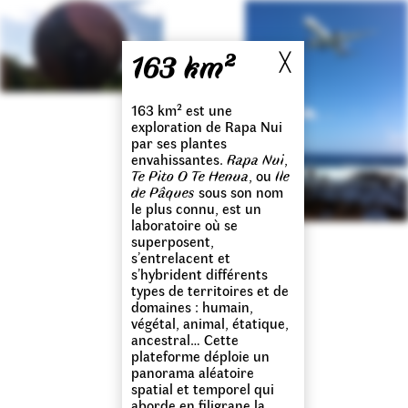
163 km²
╳
163 km² est une
exploration de Rapa Nui
par ses plantes
envahissantes.
Rapa Nui
,
Te Pito O Te Henua
, ou
Ile
de Pâques
sous son nom
le plus connu, est un
laboratoire où se
superposent,
s’entrelacent et
s’hybrident différents
types de territoires et de
domaines : humain,
végétal, animal, étatique,
ancestral… Cette
plateforme déploie un
panorama aléatoire
spatial et temporel qui
aborde en filigrane la