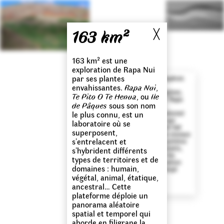
163 km²
╳
163 km² est une
exploration de Rapa Nui
par ses plantes
Sur l’île, on trouve des espèces
qui sont qualifiées
envahissantes.
Rapa Nui
,
d’autochtones ou d’indigènes,
Te Pito O Te Henua
, ou
Ile
elles sont natives de l’île. Rapa
de Pâques
sous son nom
Nui étant une île née du
volcanisme, elles l’ont colonisé
le plus connu, est un
comme tous les vivants qui
laboratoire où se
l’habitent. Le voyage s’est fait
superposent,
accroché aux plumes des oiseaux
s’entrelacent et
ou en transit dans leur système
digestif, au grès des courants,
s’hybrident différents
porté par les vents pour les
types de territoires et de
spores si légers. La migration
domaines : humain,
des espèces ne s’interrompt
jamais.
↝
végétal, animal, étatique,
ancestral… Cette
plateforme déploie un
panorama aléatoire
spatial et temporel qui
aborde en filigrane la