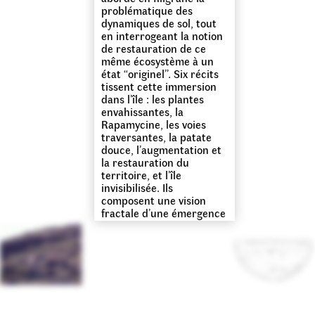
problématique des
dynamiques de sol, tout
en interrogeant la notion
de restauration de ce
même écosystème à un
état “originel”. Six récits
tissent cette immersion
dans l’île : les plantes
envahissantes, la
Rapamycine, les voies
traversantes, la patate
douce, l’augmentation et
la restauration du
territoire, et l’île
invisibilisée. Ils
composent une vision
fractale d’une émergence
de terre au beau milieu
du Pacifique télescope
ainsi passé, présent et
futurs spéculés.
Ce projet prolonge une
recherche sur le végétal
et l’île initiée par Astrid
de la Chapelle et avec la